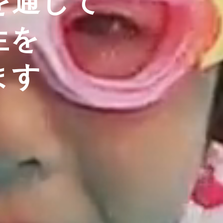
を通して
生を
ます