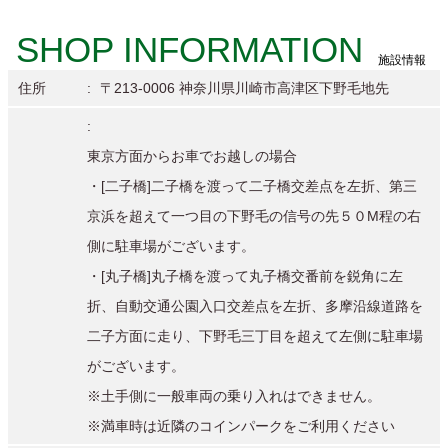
SHOP INFORMATION
施設情報
住所
〒213-0006 神奈川県川崎市高津区下野毛地先
東京方面からお車でお越しの場合
・[二子橋]二子橋を渡って二子橋交差点を左折、第三
京浜を超えて一つ目の下野毛の信号の先５０M程の右
側に駐車場がございます。
・[丸子橋]丸子橋を渡って丸子橋交番前を鋭角に左
折、自動交通公園入口交差点を左折、多摩沿線道路を
二子方面に走り、下野毛三丁目を超えて左側に駐車場
がございます。
※土手側に一般車両の乗り入れはできません。
※満車時は近隣のコインパークをご利用ください