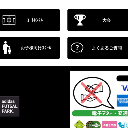
ｺｰﾄﾚﾝﾀﾙ
大会
お子様向けｽｸｰﾙ
よくあるご質問