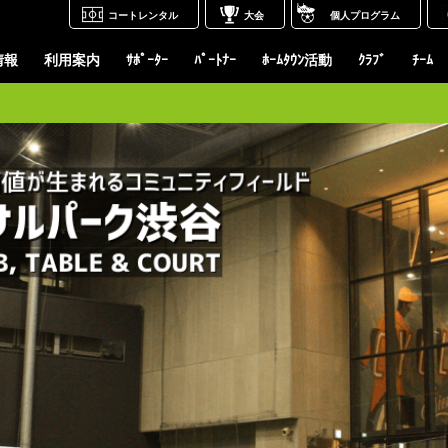
コートレンタル
大会
個人プログラム
情報
利用案内
ｻﾎﾟｰﾀｰ
ﾊﾟｰﾄﾅｰ
ﾎｰﾑﾀｳﾝ活動
ｸﾗﾌﾞ
ﾁｰﾑ