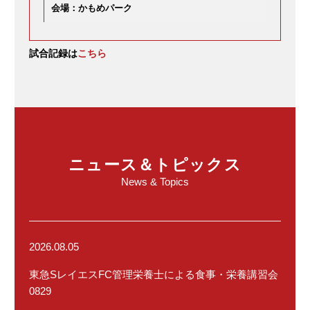
会場：かもめパーク
ｽｹｼﾞｭｰﾙ
試合記録は
こちら
選手
ｽﾀｯﾌ
ニュース＆トピックス
TOPﾁｰﾑ
News & Topics
Jrﾕｰｽ・ﾕｰｽ
2026.08.05
東急SレイエスFC管理栄養士による食事・栄養講習会
ｽｸｰﾙ
0829