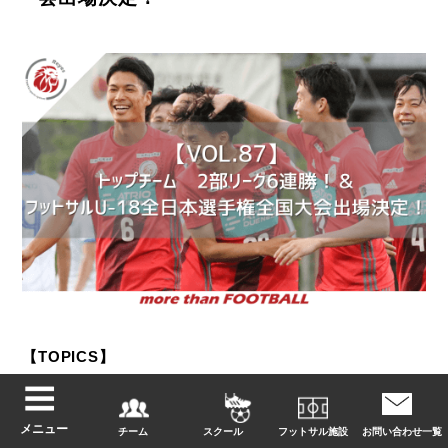
【TOPICS】
◆
トップチーム 2部リーグ開幕戦以降怒涛の6連勝！
◆フットサルU-18全日本U-18フットサル選手権 初の全
メニュー
チーム
スクール
フットサル施設
お問い合わせ一覧
国大会出場決定！