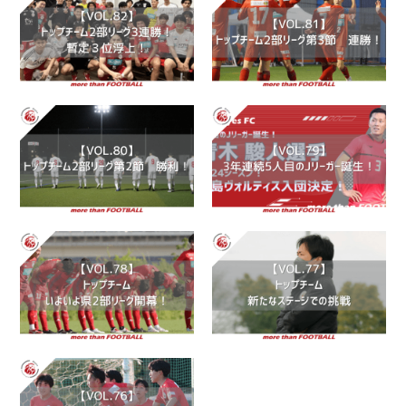
ｽｸｰﾙ
OB情報
ｻﾎﾟｰﾀｰ
ﾊﾟｰﾄﾅｰ
ﾎｰﾑﾀｳﾝ活動
ﾌｯﾄｻﾙ施設