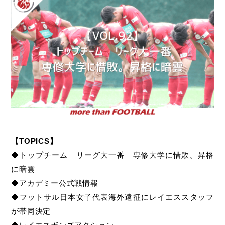
【TOPICS】
◆トップチーム リーグ大一番 専修大学に惜敗。昇格
に暗雲
◆アカデミー公式戦情報
◆フットサル日本女子代表海外遠征にレイエススタッフ
が帯同決定