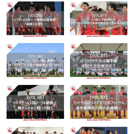
ｸﾗﾌﾞ
TOPﾁｰﾑ
Jrﾕｰｽ・ﾕｰｽ