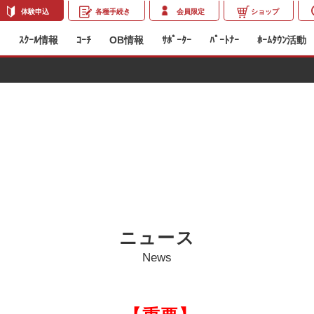
各種手続き
会員限定
ショップ
体験申込
ﾞ
ｽｸｰﾙ情報
ｺｰﾁ
OB情報
ｻﾎﾟｰﾀｰ
ﾊﾟｰﾄﾅｰ
ﾎｰﾑﾀｳﾝ活動
ニュース
News