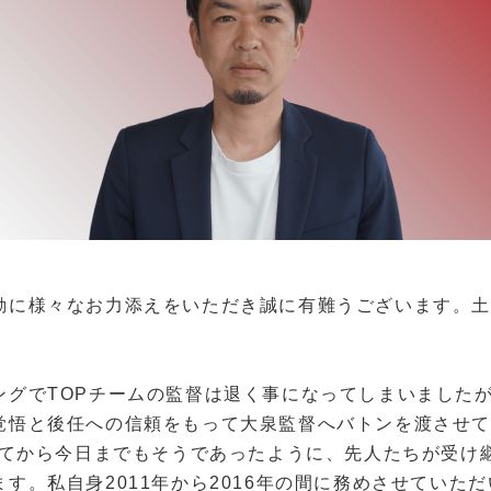
に様々なお力添えをいただき誠に有難うございます。土
ングで
TOP
チームの監督は退く事になってしまいました
覚悟と後任への信頼をもって大泉監督へバトンを渡させ
てから今日までもそうであったように、先人たちが受け
ます。私自身
2011
年から
2016
年の間に務めさせていただ