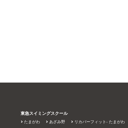
東急スイミングスクール
たまがわ
あざみ野
リカバーフィット- たまがわ