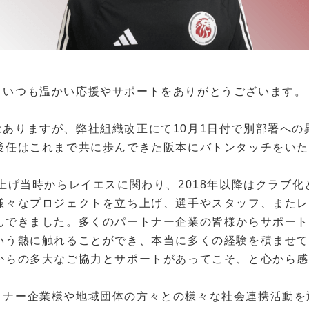
、いつも温かい応援やサポートをありがとうございます。
はありますが、弊社組織改正にて
10
月
1
日付で別部署への
後任はこれまで共に歩んできた阪本にバトンタッチをい
上げ当時からレイエスに関わり、
2018
年以降はクラブ化
様々なプロジェクトを立ち上げ、選手やスタッフ、また
んできました。多くのパートナー企業の皆様からサポー
いう熱に触れることができ、本当に多くの経験を積ませ
からの多大なご協力とサポートがあってこそ、と心から
トナー企業様や地域団体の方々との様々な社会連携活動を