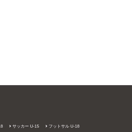
8
サッカー U-15
フットサル U-18