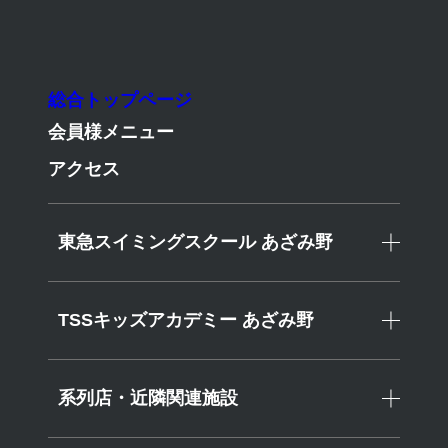
東急スイミングスクールあざみ野
TSSキッズアカデミーあざみ野
総合トップページ
会員様メニュー
アクセス
News
東急スイミングスクール あざみ野
TSSキッズアカデミー あざみ野
News
>選手・大会関連ニュース>【ジュニア最高峰】全国JOCジュニ
アオリンピックカップ春季水泳競技大会 出場者決定！
系列店・近隣関連施設