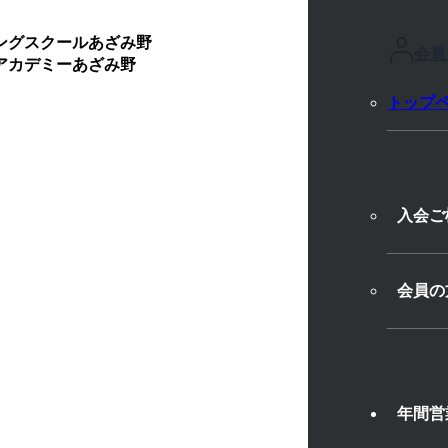
ングスクールあざみ野
会員
ズアカデミーあざみ野
トップ
入会ご
【発達支援】
会員の
年間営