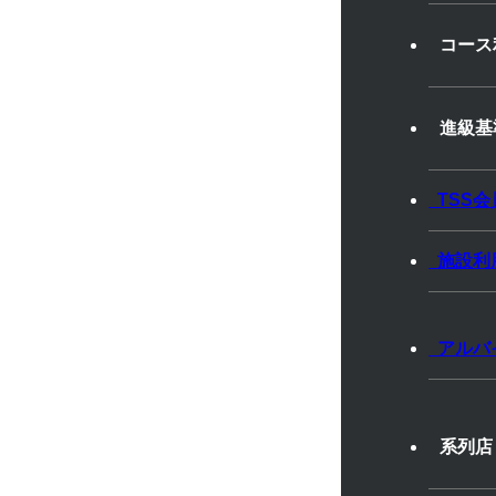
コース
進級基
TSS会
発達に特性のあるお子さまへ
― 水泳で育む心と体の成長 ―
施設利
りの成長をサポートします！
アルバ
野では、発達に特性のあるお子さま一人ひとりの可能
た！」という小さな成功体験を水泳を通じて経験し
系列店
安全で安心できる環境を整えることで、泳ぎの習得