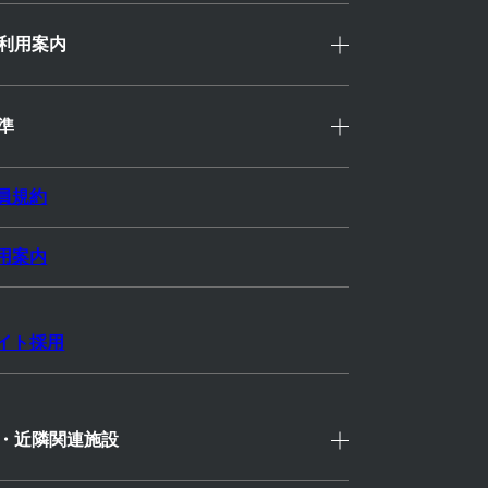
利用案内
準
員規約
用案内
イト採用
性を引き出すため
、パーソナル
ていただきます。
・近隣関連施設
だけでなく、体力向上・社会性