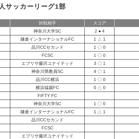
会人サッカーリーグ1部
対戦相手
スコア
神奈川大学SC
2 ● 4
鎌倉インターナショナルFC
1 △ 1
品川CCセカンド
1 〇 0
FCSC
1 〇 0
エブリサ藤沢ユナイテッド
3 〇 1
神奈川県教員SC
4 〇 1
品川CC横浜
1 〇 0
横浜猛蹴FC
0 △ 0
FIFTY FC
神奈川大学SC
1 〇 0
鎌倉インターナショナルFC
1 △ 1
品川CCセカンド
FCSC
エブリサ藤沢ユナイテッド