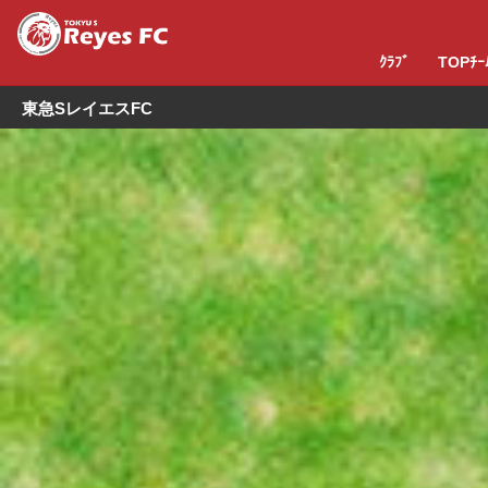
ｸﾗﾌﾞ
TOPﾁｰ
東急SレイエスFC