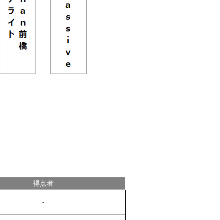
得点者
-