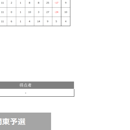
得点者
-