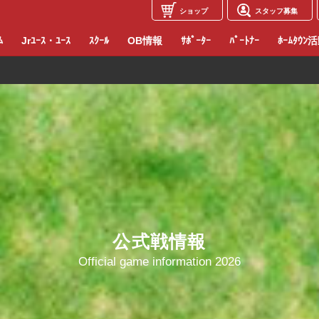
ショップ
スタッフ募集
ﾑ
Jrﾕｰｽ・ﾕｰｽ
ｽｸｰﾙ
OB情報
ｻﾎﾟｰﾀｰ
ﾊﾟｰﾄﾅｰ
ﾎｰﾑﾀｳﾝ
公式戦情報
Official game information 2026