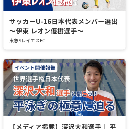
サッカーU-16日本代表メンバー選出
～伊東 レオン優樹選手～
東急SレイエスFC
【メディア掲載】深沢大和選手｜ 平