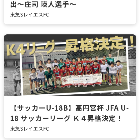
出〜庄司 瑛人選手〜
東急SレイエスFC
【サッカーU-18B】高円宮杯 JFA U-
18 サッカーリーグ Ｋ４昇格決定！
東急SレイエスFC