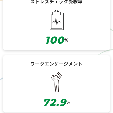
ストレスチェック
受験率
100
%
ワーク
エンゲージメント
72.9
%