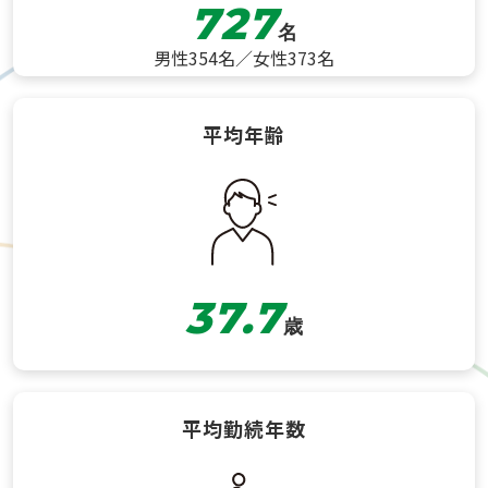
727
令和７年１月～ 通信の定期的配信・従業員の理解や浸
名
透促進
男性354名／女性373名
令和７年４月～ 全従業員向け 動画配信・研修資料作
成
令和８年４月～ 従業員アンケートを調査、課題の分
平均年齢
析・対策実施
令和９年４月～ 制度の導入
目標２：育児介護休業法改正に伴い、多様
で柔軟な働き方や、
37.7
休暇制度増設により全従業員の長く安心し
歳
て働ける環境を整備する。
対策
平均勤続年数
令和７年１月～ 休みの取りやすい環境の整備
令和７年４月～ 制度導入及び法令対応