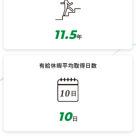
令和８年４月～ 従業員アンケートを調査、従業員面
談・課題検討・社外情報収集
令和９年４月～ 制度の導入、管理職研修及び回覧版等
による社員への周知
11.5
年
有給休暇
平均取得日数
10
日