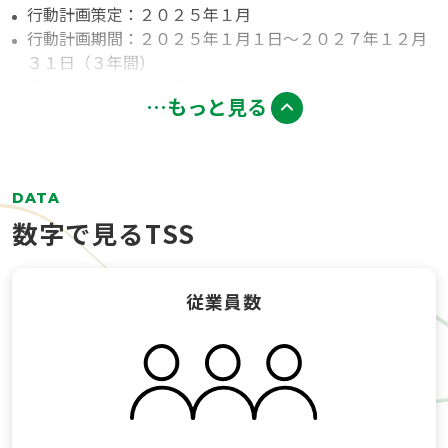
行動計画策定：２０２５年１月
社内の短時間制度の周知と促進
行動計画期間：２０２５年１月１日～２０２７年１２月
永年勤続休暇制度や育児・介護休暇休職制度の案内及び
３１日（３年間）
促進
両立支援のひろば（厚生労働省）
女性管理職研修の実施
…もっと見る
女性の採用割合を上げる
目標１：ダイバーシティ活動の促進に向け
て、
目標２：男女ともに、育児休業取得率を８
DATA
従業員に対して理解や浸透をさせる為に研
０％以上とする
数字で見るTSS
修制度の確立や定期配信、
取り組み
またコミュニティを作り従業員の声を聞く
従業員数
機会を設ける。
男性の育児休暇が取得しやすい環境の整備
「おたがいさま文化」を醸成し、心理的安
管理職への取得推進
従業員への育児休職の理解
全の向上を図る。
男性育児休職取得希望者を対象とした面談実施
対策