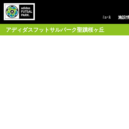
ﾆｭｰｽ
施設
アディダスフットサルパーク聖蹟桜ヶ丘