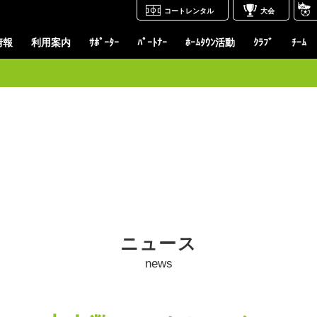
コートレンタル
大会
情報
利用案内
ｻﾎﾟｰﾀｰ
ﾊﾟｰﾄﾅｰ
ﾎｰﾑﾀｳﾝ活動
ｸﾗﾌﾞ
ﾁｰﾑ
ニュース
news