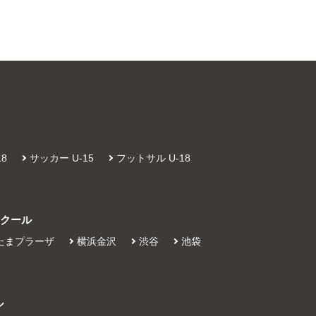
8
サッカー U-15
フットサル U-18
スクール
たまプラーザ
横浜金沢
渋谷
池袋
ル