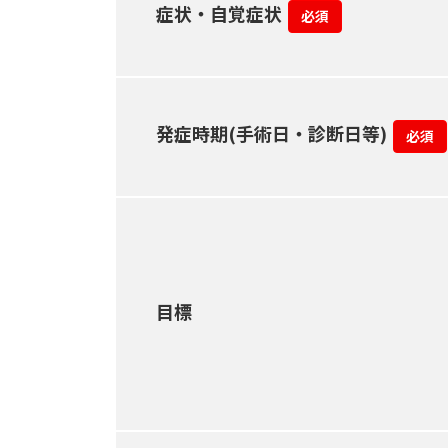
症状・自覚症状
必須
発症時期(手術日・診断日等)
必須
目標