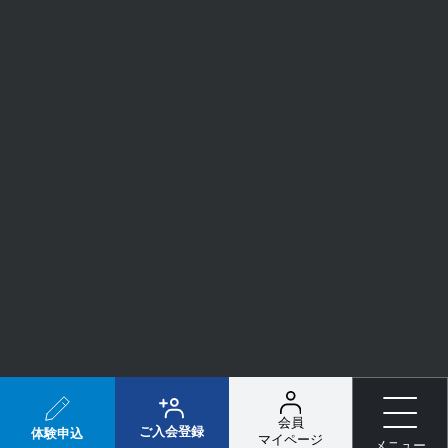
会社概要
利用規約
プライバシーポリシー
特定商取引法に基づく表記
Copyright(c) TOKYU SPORTS SYSTEM All Rights Reserved.
会員様向け
メニュー
会員
ご入会登録
ご入会登録
体験申込
体験申込
マイページ
メニュー
メニュー