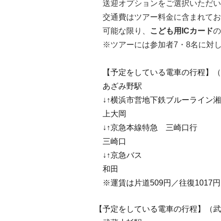
送迎オプションをご選択いただい
交通費はツアー料金に含まれてお
可能な限り、
こども用ICカード
の
※ツアーには参加者7・8名に対し
【予定をしている電車の行程】（
あざみ野駅
↓↑横浜市営地下鉄ブルーライン湘
上大岡
↓↑京急本線特急 三崎口行
三崎口
↓↑京急バス
和田
※運賃は片道509円／往復1017円で
【予定をしている電車の行程】（武