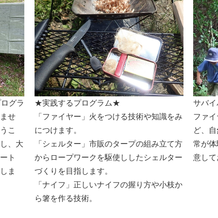
プログラ
★実践するプログラム★
サバイ
ませ
「ファイヤー」火をつける技術や知識をみ
ファイ
うこ
につけます。
ど、自
し、大
「シェルター」市販のタープの組み立て方
常が体
ート
からロープワークを駆使ししたシェルター
意して
しま
づくりを目指します。
「ナイフ」正しいナイフの握り方や小枝か
ら箸を作る技術。