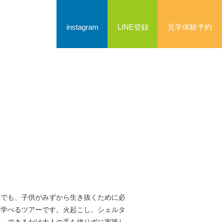
instagram
LINE登録
見学体験予約
況でも、
子供がみずから生き抜くために必
ら学べるツアーです。火起こし、シェルタ
を、
できるだけ大人の手を借り
ずに実践し