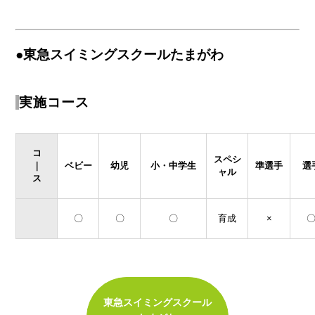
●東急スイミングスクールたまがわ
実施コース
コ
スペシ
｜
ベビー
幼児
小・中学生
準選手
選
ャル
ス
〇
〇
〇
育成
×
東急スイミングスクール