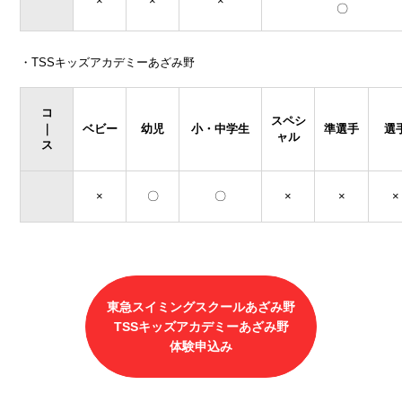
×
×
×
〇
・TSSキッズアカデミーあざみ野
コ
スペシ
｜
ベビー
幼児
小・中学生
準選手
選
ャル
ス
×
〇
〇
×
×
×
東急スイミングスクールあざみ野
TSSキッズアカデミーあざみ野
体験申込み