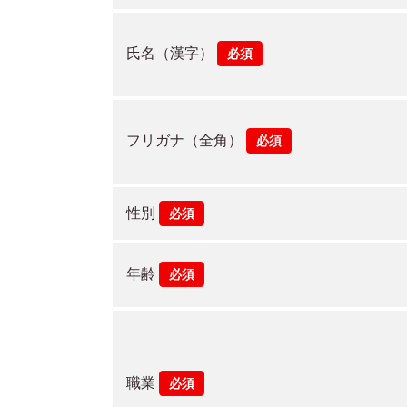
氏名（漢字）
必須
フリガナ（全角）
必須
性別
必須
年齢
必須
職業
必須