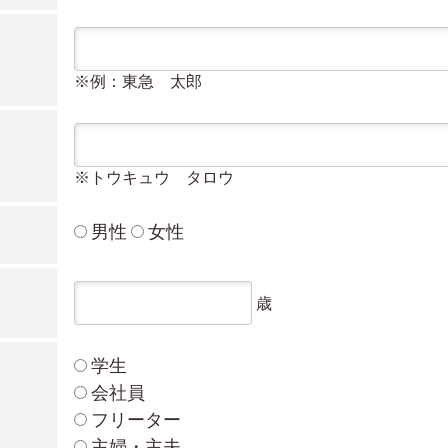
※例：東急 太郎
※トウキュウ タロウ
男性
女性
歳
学生
会社員
フリーター
主婦・主夫