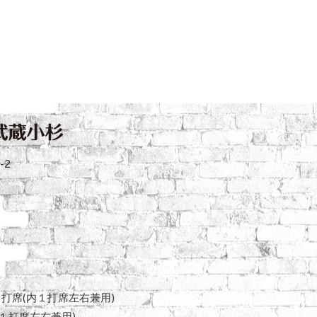
-2
５打席(内１打席左右兼用)