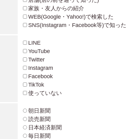
店舗(店の前を通って知った)
家族・友人からの紹介
WEB(Google・Yahoo!)で検索した
SNS(Instagram・Facebook等)で知った
LINE
YouTube
Twitter
Instagram
Facebook
TikTok
使っていない
朝日新聞
読売新聞
日本経済新聞
毎日新聞