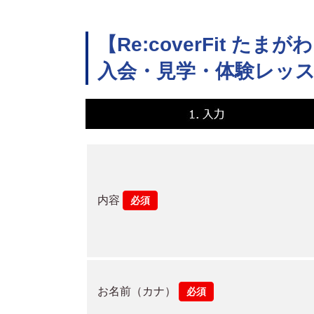
【Re:coverFit たまが
入会・見学・体験レッ
内容
必須
お名前（カナ）
必須