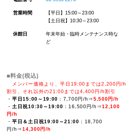
TOPﾁｰﾑ
営業時間
【平日】15:00～23:00
【土日祝】10:30～23:00
Jrﾕｰｽ・ﾕｰｽ
休館日
年末年始・臨時メンテナンス時な
ど
ｽｸｰﾙ
OB情報
■料金(税込)
メンバー価格より、平日19:00までは2,200円/h
ｻﾎﾟｰﾀｰ
割引、それ以外の21:00までは4,400円/h割引
・
平日15:00～19:00
：7,700円/h⇒
5,500円/h
・
土日祝10:30～19:00
：16,500円/h⇒
12,100
ﾊﾟｰﾄﾅｰ
円/h
・
平日＆土日祝19:00～21:00
：18,700
円/h⇒
14,300円/h
ﾎｰﾑﾀｳﾝ活動