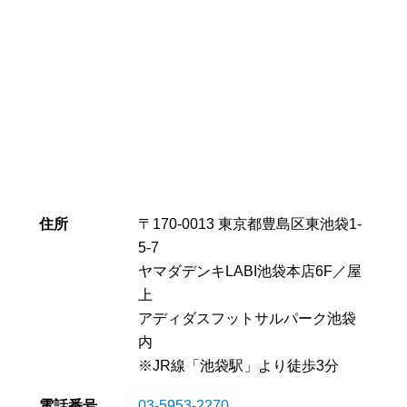
住所
〒170-0013 東京都豊島区東池袋1-
ｸﾗﾌﾞﾄｯﾌﾟﾍﾟｰｼﾞ
5-7
ヤマダデンキLABI池袋本店
6F／屋
上
体験案内
アディダスフットサルパーク池袋
内
ｽｸｰﾙ情報
※JR線「池袋駅」より徒歩3分
電話番号
03-5953-2270